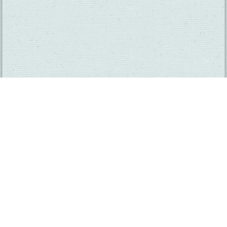
SUBSCRIBE TO OUR NEWSLETTER
CHECK OUT OUR VISITOR GUIDE
THINGS TO DO
GROUPS
HOTELS
MEETINGS
RESTAURANTS
MEDIA
EVENTS
ABOUT US
TRAVEL INFO
CONTACT US