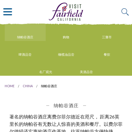
ART & MUSEUMS
ITALIAN
VISITOR GUIDE
JAPANESE
MEXICAN
ALL RESTAURANTS
纳帕谷酒庄
购物
三藩市
啤酒品尝
橄榄油品尝
餐饮
名厂观光
美酒品尝
HOME
CHINA
纳帕谷酒庄
纳帕谷酒庄
著名的纳帕谷酒庄离费尔菲尔德近在咫尺， 距离26英
里长的纳帕谷有无数让人惊喜的美酒和餐厅。以费尔菲
尔德经济实惠的酒店作基地，往返纳帕谷方便快捷。